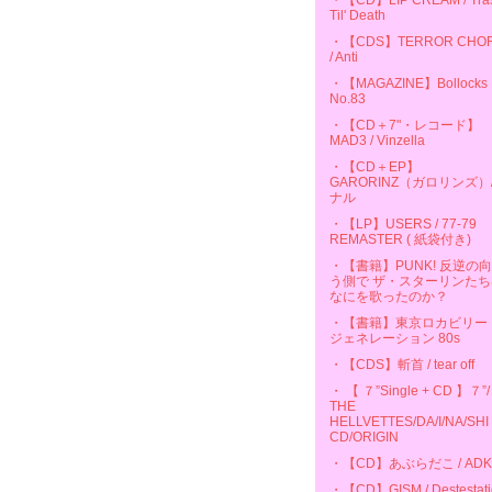
・【CD】LIP CREAM / Tra
Til' Death
・【CDS】TERROR CHO
/ Anti
・【MAGAZINE】Bollocks
No.83
・【CD＋7"・レコード】
MAD3 / Vinzella
・【CD＋EP】
GARORINZ（ガロリンズ）
ナル
・【LP】USERS / 77-79
REMASTER ( 紙袋付き)
・【書籍】PUNK! 反逆の
う側で ザ・スターリンたち
なにを歌ったのか？
・【書籍】東京ロカビリー
ジェネレーション 80s
・【CDS】斬首 / tear off
・ 【 ７”Single + CD 】７”/
THE
HELLVETTES/DA/I/NA/SHI
CD/ORIGIN
・【CD】あぶらだこ / ADK
・【CD】GISM / Destestati