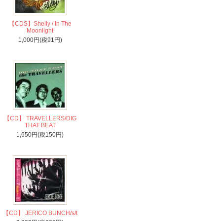
【CDS】Shelly / In The
Moonlight
1,000円(税91円)
【CD】 TRAVELLERS/DIG
THAT BEAT
1,650円(税150円)
【CD】 JERICO BUNCH/s/t