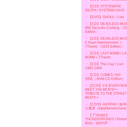
・【CD】SYSTEMATIC
DEATH / SYSTEMA XXXX
・【DVD】GHOUL / Live
・【CD】DEADLESS MUSS
860 Seconds Cooking 〔2
Edition〕
・【CD】DEADLESS MUSS
5 Years Imprisonment ＋
7Tracks 〔2025 Edition〕
・【CD】LAST BOMB / LA
BOMB＋7Tracks
・【CD】The Clay / Live
1983-1984
・【CD】COMES / NO
SIDE（SHM-CD Edition）
・【2CD】V.A./EVERYBO
MEET THE BEATS!ー
TRIBUTE TO THE STREET
BEATSー
・【CDS】ANTiFAD / 旅侍
土重来（tabiji/kendochora
・【 7"Single】
THUNDERROADS / Poiso
Boys - Split EP