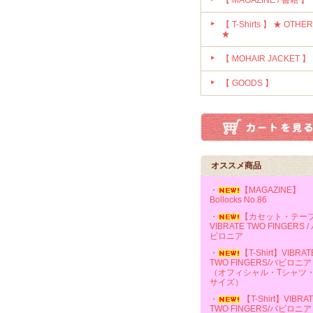
【 MAGAZINE / 書籍 】
【 T-Shirts 】 ★ OTHE
★
【 MOHAIR JACKET 】
【 GOODS 】
オススメ商品
・
【MAGAZINE】
Bollocks No.86
・
【カセット・テー
VIBRATE TWO FINGERS /
ビロニア
・
【T-Shirt】VIBRAT
TWO FINGERS/バビロニア
（オフィシャル・Tシャツ
サイズ）
・
【T-Shirt】VIBRA
TWO FINGERS/バビロニア