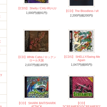
【CDS】 Shelly / CHU-RU-LU
【CD】The Bloodless / s/t
1,000円(税91円)
2,200円(税200円)
E
C
E
【CDS】 SHELLY/Swing Me
【CD】White Catss / ロックン
Again
ロール天国
1,047円(税95円)
2,037円(税185円)
LY
【CD】 SHARK BAIT/SHARK
【CD】
ATTACK
SCREAMERS/SCREAMERS'