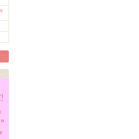
RS
プ】
 バ
E
・M
TE