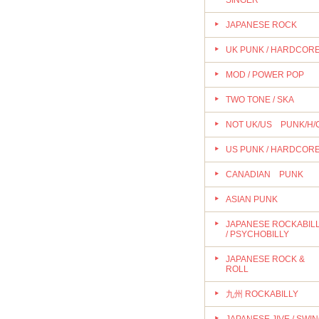
SINGER
JAPANESE ROCK
UK PUNK / HARDCOR
MOD / POWER POP
TWO TONE / SKA
NOT UK/US PUNK/H/
US PUNK / HARDCOR
CANADIAN PUNK
ASIAN PUNK
JAPANESE ROCKABIL
/ PSYCHOBILLY
JAPANESE ROCK &
ROLL
九州 ROCKABILLY