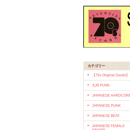
カテゴリー
【70s Original Goods】
九州 PUNK
JAPANESE HARDCOR
JAPANESE PUNK
JAPANESE BEAT
JAPANESE FEMALE