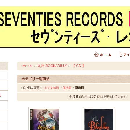
ホーム
九州 ROCKABILLY
【 CD 】
＞
＞
カテゴリー別商品
[並び順を変更]
・おすすめ順
・価格順
・新着順
E
全 [13] 商品中 [1-12] 商品を表示しています。