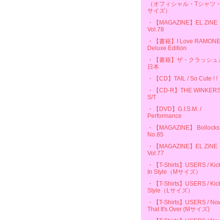
（オフィシャル・Tシャツ・
サイズ）
・【MAGAZINE】EL ZiNE
Vol.78
・【書籍】I Love RAMON
Deluxe Edition
・【書籍】ザ・クラッシュ
日本
・【CD】TAIL / So Cute ! !
・【CD-R】THE WINKERS
S/T
・【DVD】G.I.S.M. /
Performance
・【MAGAZINE】 Bollocks
No.85
・【MAGAZINE】EL ZiNE
Vol.77
・【T-Shirts】USERS / Kic
In Style（Mサイズ）
・【T-Shirts】USERS / Kick
Style（Lサイズ）
・【T-Shirts】USERS / No
That It's Over (Mサイズ)