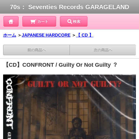
70s： Seventies Records GARAGELAND
カート
検索
ホーム
＞
JAPANESE HARDCORE
＞
【 CD 】
前の商品へ
次の商品へ
【CD】CONFRONT / Guilty Or Not Guilty ？