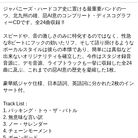
ジャパニーズ・ハードコア史に置ける最重要バンドの一
つ、北九州の雄、惡AI意のコンプリート・ディスコグラフ
ィーCDです。全24曲収録 !!
スピードや、音の激しさのみに特化するのではなく、性急
な8ビートにフックの効いたリフ、そして語り掛けるような
ボーカルスタイルは彼らの本懐であり、簡単には真似など
出来ないオリジナリティを確立した。今作はスタジオ録音
音源に、デモ音源、ライブトラックも一挙に収録した全24
曲に及ぶ、これまでの惡AI意の歴史を凝縮した1枚。
豪華紙ジャケ仕様、日本語詞、英語詞に分かれた2枚のイン
サート付。
Track List：
1. バッキング・トゥ・ザ・バトル
2. 無意味な言い訳
3. ノー・サレンダー
4. チェーンモーメント
5 .ボーンデッド