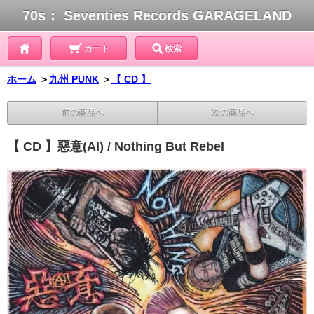
70s： Seventies Records GARAGELAND
カート
検索
ホーム
＞
九州 PUNK
＞
【 CD 】
前の商品へ
次の商品へ
【 CD 】惡意(AI) / Nothing But Rebel