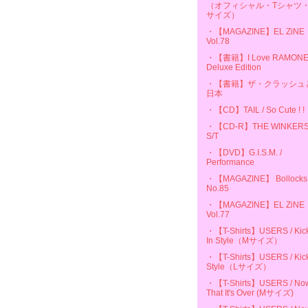
（オフィシャル・Tシャツ・
サイズ）
・【MAGAZINE】EL ZiNE
Vol.78
・【書籍】I Love RAMON
Deluxe Edition
・【書籍】ザ・クラッシュ
日本
・【CD】TAIL / So Cute ! !
・【CD-R】THE WINKERS
S/T
・【DVD】G.I.S.M. /
Performance
・【MAGAZINE】 Bollocks
No.85
・【MAGAZINE】EL ZiNE
Vol.77
・【T-Shirts】USERS / Kic
In Style（Mサイズ）
・【T-Shirts】USERS / Kick
Style（Lサイズ）
・【T-Shirts】USERS / No
That It's Over (Mサイズ)