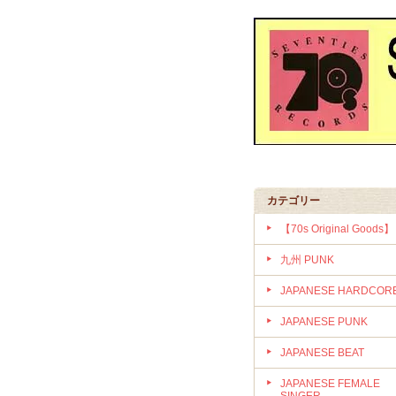
カテゴリー
【70s Original Goods】
九州 PUNK
JAPANESE HARDCOR
JAPANESE PUNK
JAPANESE BEAT
JAPANESE FEMALE