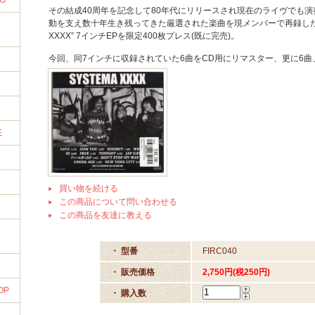
NG
その結成40周年を記念して80年代にリリースされ現在のライヴでも
動を支え数十年生き残ってきた厳選された楽曲を現メンバーで再録した40
XXXX” 7インチEPを限定400枚プレス(既に完売)。
今回、同7インチに収録されていた6曲をCD用にリマスター、更に6曲
E
買い物を続ける
この商品について問い合わせる
この商品を友達に教える
・ 型番
FIRC040
・ 販売価格
2,750円(税250円)
OP
・ 購入数