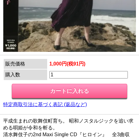
販売価格
1,000円(税91円)
購入数
特定商取引法に基づく表記 (返品など)
平成生まれの歌舞伎町育ち。 昭和ノスタルジックを追い求
める唄姫が令和を斬る。
清水舞伎子の2nd Maxi Single CD『ヒロイン』 全3曲収