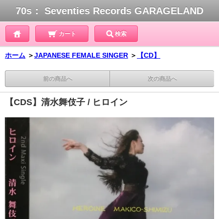
70s： Seventies Records GARAGELAND
カート
検索
ホーム
＞
JAPANESE FEMALE SINGER
＞
【CD】
前の商品へ
次の商品へ
【CDS】清水舞伎子 / ヒロイン