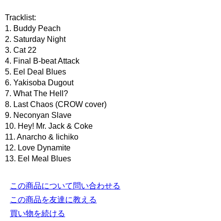
Tracklist:
1. Buddy Peach
2. Saturday Night
3. Cat 22
4. Final B-beat Attack
5. Eel Deal Blues
6. Yakisoba Dugout
7. What The Hell?
8. Last Chaos (CROW cover)
9. Neconyan Slave
10. Hey! Mr. Jack & Coke
11. Anarcho & Iichiko
12. Love Dynamite
13. Eel Meal Blues
この商品について問い合わせる
この商品を友達に教える
買い物を続ける