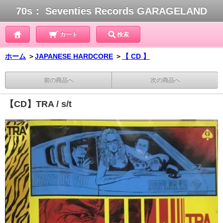
70s： Seventies Records GARAGELAND
カート
検索
ホーム
＞
JAPANESE HARDCORE
＞
【 CD 】
前の商品へ
次の商品へ
【CD】TRA / s/t