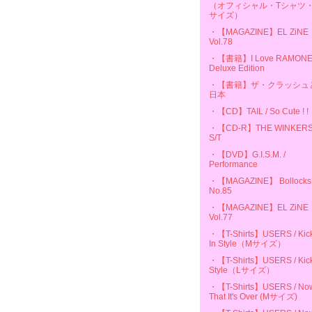
（オフィシャル・Tシャツ・
サイズ）
・【MAGAZINE】EL ZiNE
Vol.78
・【書籍】I Love RAMON
Deluxe Edition
・【書籍】ザ・クラッシュ
日本
・【CD】TAIL / So Cute ! !
・【CD-R】THE WINKERS
S/T
・【DVD】G.I.S.M. /
Performance
・【MAGAZINE】 Bollocks
No.85
・【MAGAZINE】EL ZiNE
Vol.77
・【T-Shirts】USERS / Kic
In Style（Mサイズ）
・【T-Shirts】USERS / Kick
Style（Lサイズ）
・【T-Shirts】USERS / No
That It's Over (Mサイズ)