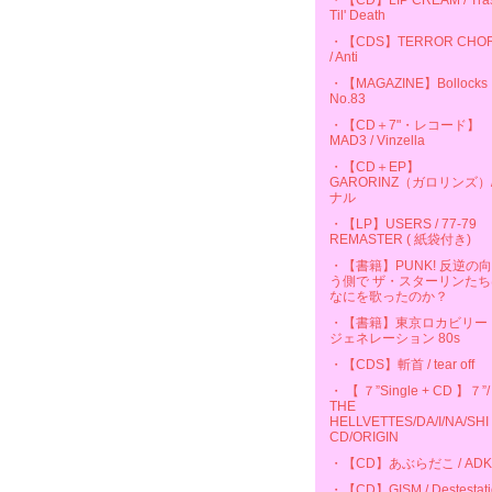
・【CD】LIP CREAM / Tra
Til' Death
・【CDS】TERROR CHO
/ Anti
・【MAGAZINE】Bollocks
No.83
・【CD＋7"・レコード】
MAD3 / Vinzella
・【CD＋EP】
GARORINZ（ガロリンズ）
ナル
・【LP】USERS / 77-79
REMASTER ( 紙袋付き)
・【書籍】PUNK! 反逆の
う側で ザ・スターリンたち
なにを歌ったのか？
・【書籍】東京ロカビリー
ジェネレーション 80s
・【CDS】斬首 / tear off
・ 【 ７”Single + CD 】７”/
THE
HELLVETTES/DA/I/NA/SHI
CD/ORIGIN
・【CD】あぶらだこ / ADK
・【CD】GISM / Destestati