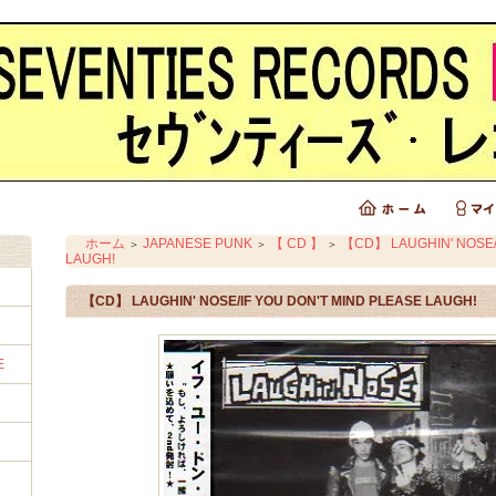
ホーム
JAPANESE PUNK
【 CD 】
【CD】 LAUGHIN' NOSE/
＞
＞
＞
LAUGH!
【CD】 LAUGHIN' NOSE/IF YOU DON'T MIND PLEASE LAUGH!
E