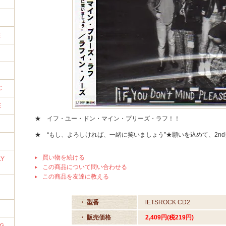
E
C
E
★ イフ・ユー・ドン・マイン・プリーズ・ラフ！！
★ “もし、よろしければ、一緒に笑いましょう”★願いを込めて、2n
買い物を続ける
LY
この商品について問い合わせる
この商品を友達に教える
・ 型番
lETSROCK CD2
・ 販売価格
2,409円(税219円)