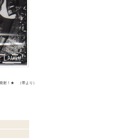
d発射！★ （帯より）