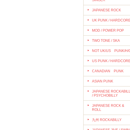
SINGER
JAPANESE ROCK
UK PUNK / HARDCOR
MOD / POWER POP
TWO TONE / SKA
NOT UK/US PUNK/H/
US PUNK / HARDCOR
CANADIAN PUNK
ASIAN PUNK
JAPANESE ROCKABIL
/ PSYCHOBILLY
JAPANESE ROCK &
ROLL
九州 ROCKABILLY