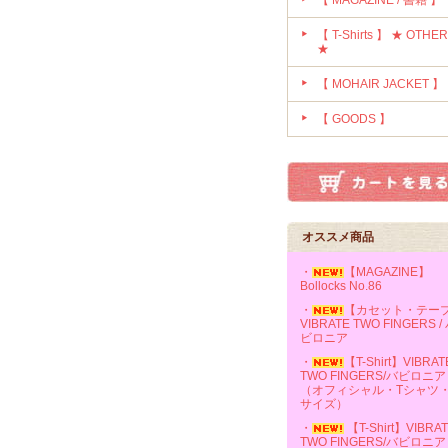
【 MAGAZINE / 書籍 】
【 T-Shirts 】 ★ OTHE
★
【 MOHAIR JACKET 】
【 GOODS 】
オススメ商品
・
【MAGAZINE】
Bollocks No.86
・
【カセット・テー
VIBRATE TWO FINGERS /
ビロニア
・
【T-Shirt】VIBRAT
TWO FINGERS/バビロニア
（オフィシャル・Tシャツ
サイズ）
・
【T-Shirt】VIBRA
TWO FINGERS/バビロニア