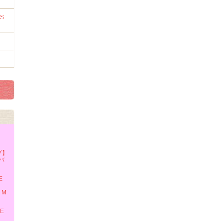
RS
プ】
 バ
E
・M
TE