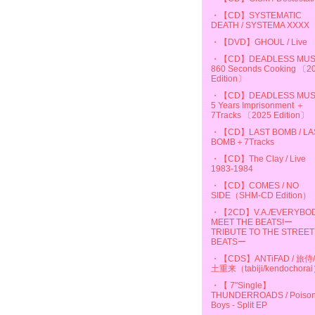
・【CD】SYSTEMATIC
DEATH / SYSTEMA XXXX
・【DVD】GHOUL / Live
・【CD】DEADLESS MUSS
860 Seconds Cooking 〔2
Edition〕
・【CD】DEADLESS MUSS
5 Years Imprisonment ＋
7Tracks 〔2025 Edition〕
・【CD】LAST BOMB / LA
BOMB＋7Tracks
・【CD】The Clay / Live
1983-1984
・【CD】COMES / NO
SIDE（SHM-CD Edition）
・【2CD】V.A./EVERYBO
MEET THE BEATS!ー
TRIBUTE TO THE STREET
BEATSー
・【CDS】ANTiFAD / 旅侍
土重来（tabiji/kendochora
・【 7"Single】
THUNDERROADS / Poiso
Boys - Split EP