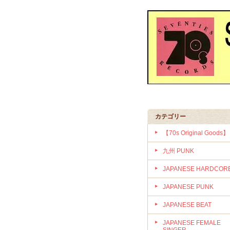
カテゴリー
【70s Original Goods】
九州 PUNK
JAPANESE HARDCOR
JAPANESE PUNK
JAPANESE BEAT
JAPANESE FEMALE