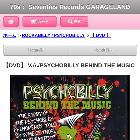
70s： Seventies Records GARAGELAND
カート
検索
ホーム
＞
ROCKABILLY / PSYCHOBILLY
＞
【 DVD 】
前の商品へ
次の商品へ
【DVD】 V.A./PSYCHOBILLY BEHIND THE MUSIC