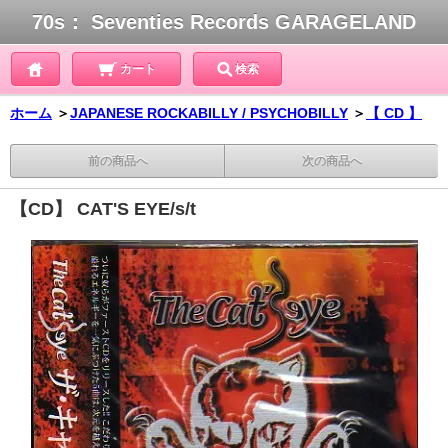
70s： Seventies Records GARAGELAND
カート
検索
ホーム
＞
JAPANESE ROCKABILLY / PSYCHOBILLY
＞
【 CD 】
前の商品へ
次の商品へ
【CD】 CAT'S EYE/s/t