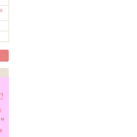
RS
プ】
 バ
E
・M
TE