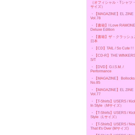
（オフィシャル・Tシャツ・
サイズ）
・【MAGAZINE】EL ZiNE
Vol.78
・【書籍】I Love RAMON
Deluxe Edition
・【書籍】ザ・クラッシュ
日本
・【CD】TAIL / So Cute ! !
・【CD-R】THE WINKERS
S/T
・【DVD】G.I.S.M. /
Performance
・【MAGAZINE】 Bollocks
No.85
・【MAGAZINE】EL ZiNE
Vol.77
・【T-Shirts】USERS / Kic
In Style（Mサイズ）
・【T-Shirts】USERS / Kick
Style（Lサイズ）
・【T-Shirts】USERS / No
That It's Over (Mサイズ)