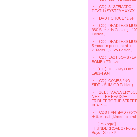
・【CD】SYSTEMATIC
DEATH / SYSTEMA XXXX
・【DVD】GHOUL / Live
・【CD】DEADLESS MUSS
860 Seconds Cooking 〔2
Edition〕
・【CD】DEADLESS MUSS
5 Years Imprisonment ＋
7Tracks 〔2025 Edition〕
・【CD】LAST BOMB / LA
BOMB＋7Tracks
・【CD】The Clay / Live
1983-1984
・【CD】COMES / NO
SIDE（SHM-CD Edition）
・【2CD】V.A./EVERYBO
MEET THE BEATS!ー
TRIBUTE TO THE STREET
BEATSー
・【CDS】ANTiFAD / 旅侍
土重来（tabiji/kendochora
・【 7"Single】
THUNDERROADS / Poiso
Boys - Split EP