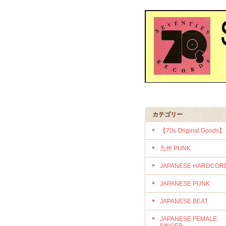
カテゴリー
【70s Original Goods】
九州 PUNK
JAPANESE HARDCOR
JAPANESE PUNK
JAPANESE BEAT
JAPANESE FEMALE