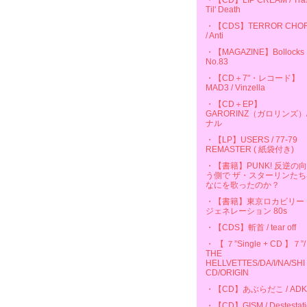
・【CD】LIP CREAM / Tra
Til' Death
・【CDS】TERROR CHO
/ Anti
・【MAGAZINE】Bollocks
No.83
・【CD＋7"・レコード】
MAD3 / Vinzella
・【CD＋EP】
GARORINZ（ガロリンズ）
ナル
・【LP】USERS / 77-79
REMASTER ( 紙袋付き)
・【書籍】PUNK! 反逆の
う側で ザ・スターリンたち
なにを歌ったのか？
・【書籍】東京ロカビリー
ジェネレーション 80s
・【CDS】斬首 / tear off
・ 【 ７”Single + CD 】７”/
THE
HELLVETTES/DA/I/NA/SHI
CD/ORIGIN
・【CD】あぶらだこ / ADK
・【CD】GISM / Destestati