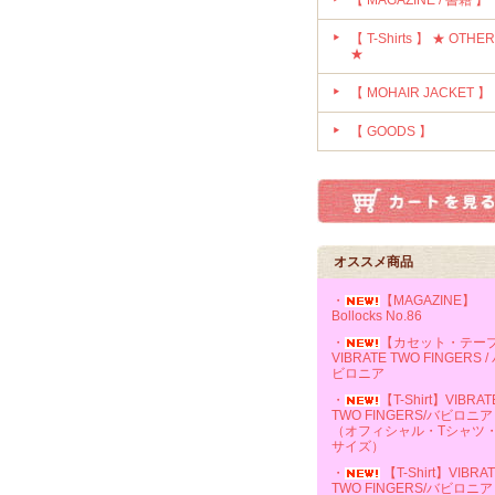
【 MAGAZINE / 書籍 】
【 T-Shirts 】 ★ OTHE
★
【 MOHAIR JACKET 】
【 GOODS 】
オススメ商品
・
【MAGAZINE】
Bollocks No.86
・
【カセット・テー
VIBRATE TWO FINGERS /
ビロニア
・
【T-Shirt】VIBRAT
TWO FINGERS/バビロニア
（オフィシャル・Tシャツ
サイズ）
・
【T-Shirt】VIBRA
TWO FINGERS/バビロニア