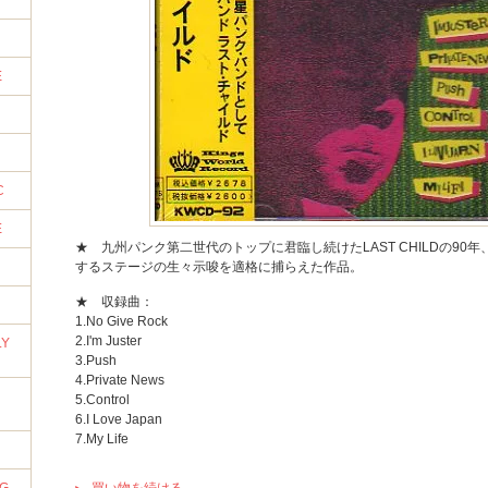
E
C
E
★ 九州パンク第二世代のトップに君臨し続けたLAST CHILDの90
するステージの生々示唆を適格に捕らえた作品。
★ 収録曲：
1.No Give Rock
2.I'm Juster
LY
3.Push
4.Private News
5.Control
6.I Love Japan
7.My Life