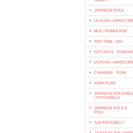
SINGER
JAPANESE ROCK
UK PUNK / HARDCOR
MOD / POWER POP
TWO TONE / SKA
NOT UK/US PUNK/H/
US PUNK / HARDCOR
CANADIAN PUNK
ASIAN PUNK
JAPANESE ROCKABIL
/ PSYCHOBILLY
JAPANESE ROCK &
ROLL
九州 ROCKABILLY