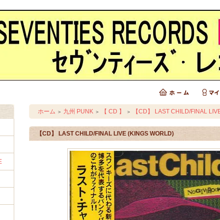
ホーム
九州 PUNK
【 CD 】
【CD】 LAST CHILD/FINAL LIV
＞
＞
＞
【CD】 LAST CHILD/FINAL LIVE (KINGS WORLD)
E