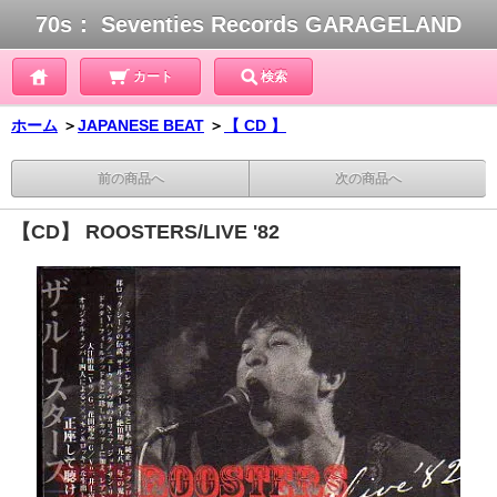
70s： Seventies Records GARAGELAND
カート
検索
ホーム
＞
JAPANESE BEAT
＞
【 CD 】
前の商品へ
次の商品へ
【CD】 ROOSTERS/LIVE '82