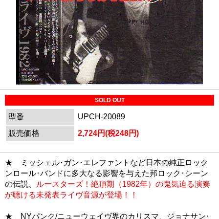
SOLD OUT
型番
UPCH-20089
販売価格
2,724円(税248円)
★ ミッシェル･ガン･エレファントなど日本の純正ロック
ンロール･バンドに多大なる影響を与えた邦ロック･シーン
の伝説、
ルースターズ！絶頂期（1982年）の鬼気迫る演奏
が聴ける未発表ライヴ音源が登場！！
★
NYパンク/ニューウェイヴ界のカリスマ、ジョナサン･