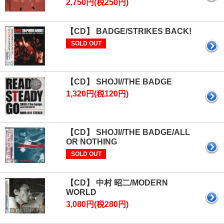
2,750円(税250円)
【CD】 BADGE/STRIKES BACK!
SOLD OUT
【CD】 SHOJI//THE BADGE
1,320円(税120円)
【CD】 SHOJI//THE BADGE/ALL
OR NOTHING
SOLD OUT
【CD】 中村 昭二/MODERN
WORLD
3,080円(税280円)